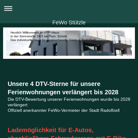
FeWo Stützle
Herzlich Willkommen im 4****-Haus
in der Steinstraße 24/3 bei Fam. Stützle
Das individuelle Haus für anspruchsvolle Gäste in Radolfzell
Unsere 4 DTV-Sterne für unsere
Ferienwohnungen verlängert bis 2028
Die DTV-Bewertung unserer Ferienwohnungen wurde bis 2028
verlängert
Offiziell anerkannter FeWo-Vermieter der Stadt Radolfzell
Lademöglichkeit für E-Autos,