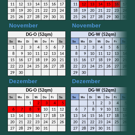
11
12
13
14
15
16
17
11
12
13
14
15
16
17
18
19
20
21
22
23
24
18
19
20
21
22
23
24
25
26
27
28
29
30
31
25
26
27
28
29
30
31
November
November
DG-O (52qm)
DG-W (52qm)
So
Mo
Di
Mi
Do
Fr
Sa
So
Mo
Di
Mi
Do
Fr
Sa
1
2
3
4
5
6
7
1
2
3
4
5
6
7
8
9
10
11
12
13
14
8
9
10
11
12
13
14
15
16
17
18
19
20
21
15
16
17
18
19
20
21
22
23
24
25
26
27
28
22
23
24
25
26
27
28
29
30
29
30
Dezember
Dezember
DG-O (52qm)
DG-W (52qm)
So
Mo
Di
Mi
Do
Fr
Sa
So
Mo
Di
Mi
Do
Fr
Sa
1
2
3
4
5
1
2
3
4
5
6
7
8
9
10
11
12
6
7
8
9
10
11
12
13
14
15
16
17
18
19
13
14
15
16
17
18
19
20
21
22
23
24
25
26
20
21
22
23
24
25
26
27
28
29
30
31
27
28
29
30
31