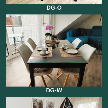
DG-O
DG-W