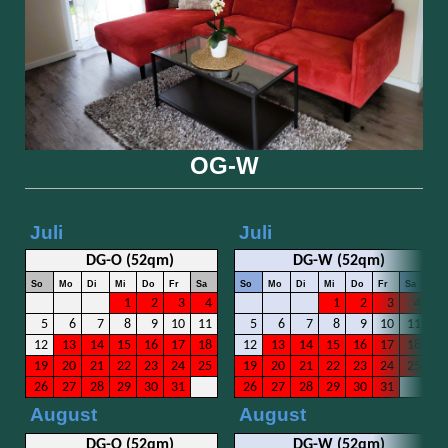
OG-W
Juli
Juli
DG-O (52qm)
DG-W (52qm)
So
Mo
Di
Mi
Do
Fr
Sa
So
Mo
Di
Mi
Do
Fr
Sa
1
2
3
4
1
2
3
4
5
6
7
8
9
10
11
5
6
7
8
9
10
11
12
13
14
15
16
17
18
12
13
14
15
16
17
18
19
20
21
22
23
24
25
19
20
21
22
23
24
25
26
27
28
29
30
31
26
27
28
29
30
31
August
August
DG-O (52qm)
DG-W (52qm)