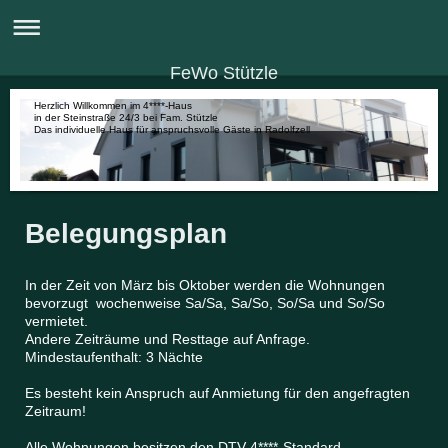
FeWo Stützle
Herzlich Willkommen im 4****-Haus
in der Steinstraße 24/3 bei Fam. Stützle
Das individuelle Haus für anspruchsvolle Gäste in Radolfzell
Belegungsplan
In der Zeit von März bis Oktober werden die Wohnungen
bevorzugt wochenweise Sa/Sa, Sa/So, So/Sa und So/So
vermietet.
Andere Zeiträume und Resttage auf Anfrage.
Mindestaufenthalt: 3 Nächte
Es besteht kein Anspruch auf Anmietung für den angefragten
Zeitraum!
Alle Wohnungen besitzen den DTV 4****-Standard