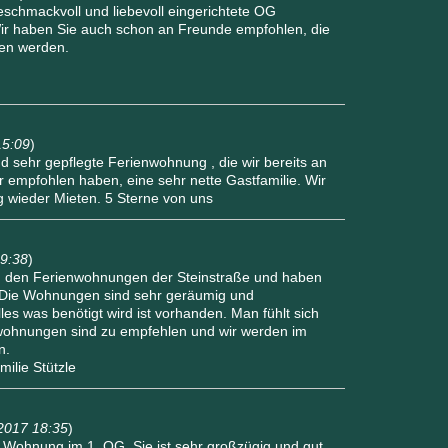
eschmackvoll und liebevoll eingerichtete OG
ir haben Sie auch schon an Freunde empfohlen, die
hen werden.
15:09
)
nd sehr gepflegte Ferienwohnung , die wir bereits an
r empfohlen haben, eine sehr nette Gastfamilie. Wir
 wieder Mieten. 5 Sterne von uns
b
19:38
)
in den Ferienwohnungen der Steinstraße und haben
. Die Wohnungen sind sehr geräumig und
les was benötigt wird ist vorhanden. Man fühlt sich
nwohnungen sind zu empfehlen und wir werden im
n.
ilie Stützle
2017 18:35
)
e Wohnung im 1. OG. Sie ist sehr großzügig und gut