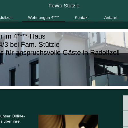
FeWo Stützle
olfzell
Wohnungen 4****
Kontakt
Anfahrt
n im 4****-Haus
4/3 bei Fam. Stützle
s für anspruchsvolle Gäste in Radolfzell
n unser Online-
s über ihre
.