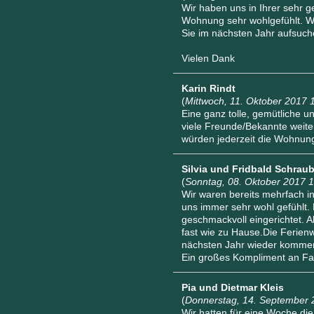
Wir haben uns in Ihrer sehr g
Wohnung sehr wohlgefühlt. W
Sie im nächsten Jahr aufsuc
Vielen Dank
Karin Rindt
(
Mittwoch, 11. Oktober 2017 
Eine ganz tolle, gemütliche u
viele Freunde/Bekannte weite
würden jederzeit die Wohnung
Silvia und Fridbald Schrau
(
Sonntag, 08. Oktober 2017 
Wir waren bereits mehrfach 
uns immer sehr wohl gefühlt
geschmackvoll eingerichtet. Al
fast wie zu Hause.Die Ferie
nächsten Jahr wieder komme
Ein großes Kompliment an Fam
Pia und Dietmar Kleis
(
Donnerstag, 14. September 
Wir hatten für eine Woche di