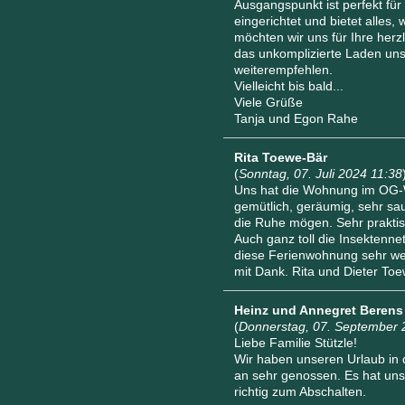
Ausgangspunkt ist perfekt fü
eingerichtet und bietet alle
möchten wir uns für Ihre herz
das unkomplizierte Laden uns
weiterempfehlen.
Vielleicht bis bald...
Viele Grüße
Tanja und Egon Rahe
Rita Toewe-Bär
(
Sonntag, 07. Juli 2024 11:38
Uns hat die Wohnung im OG-W
gemütlich, geräumig, sehr saub
die Ruhe mögen. Sehr praktis
Auch ganz toll die Insektenne
diese Ferienwohnung sehr wei
mit Dank. Rita und Dieter To
Heinz und Annegret Berens
(
Donnerstag, 07. September 
Liebe Familie Stützle!
Wir haben unseren Urlaub i
an sehr genossen. Es hat uns 
richtig zum Abschalten.