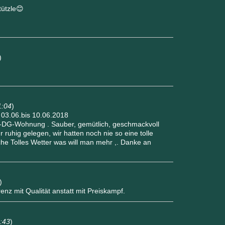
tützle😊
)
1:04
)
03.06.bis 10.06.2018
n-DG-Wohnung . Sauber, gemütlich, geschmackvoll
hr ruhig gelegen, wir hatten noch nie so eine tolle
e Tolles Wetter was will man mehr ,. Danke an
)
enz mit Qualität anstatt mit Preiskampf.
0:43
)