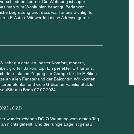
r verschiedene Touren. Die Wohnung ist super
s, was man zum Wohlfühlen benötigt. Bedanken
liche Begrüßung und, dass war für uns wichtig, für
eres E-Autos. Wir werden diese Adresse gerne
)
 sehr gut gefallen, bester Komfort, modern,
er, großer Balkon, top. Ein perfekter Ort für uns,
ch der einfache Zugang zur Garage für die E-Bikes.
tze an allen Fenster und der Balkontür, Wir können
terempfehlen und viele Grüße an Familie Stützle
ewe-/Bär aus Bonn 07.07.2024
2023 16:21
)
n der wunderschönen DG-O Wohnung vom ersten Tag
an nichts gefehlt. Und die ruhige Lage ist genau